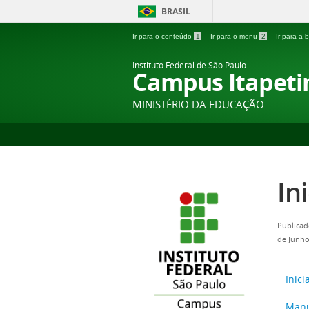
BRASIL
Ir para o conteúdo
1
Ir para o menu
2
Ir para a
Instituto Federal de São Paulo
Campus Itapeti
MINISTÉRIO DA EDUCAÇÃO
In
Publicad
de Junho
Inici
Manua