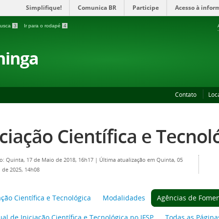
Simplifique!
Comunica BR
Participe
Acesso à infor
 busca
3
Ir para o rodapé
4
ninga
Contato
Loc
iciação Científica e Tecnol
o: Quinta, 17 de Maio de 2018, 16h17
|
Última atualização em Quinta, 05
 de 2025, 14h08
ação Científica e Tecnológica
Modalidades
Agências de Fome
l de Iniciação Científica e Tecnológica no IFSP
Todas as Página