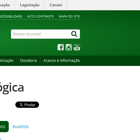
mação
Legislação
Canais
ACESSIBILIDADE
ALTO CONTRASTE
MAPA DO SITE
alização
Ouvidoria
Acesso à Informação
ógica
nto
Auxílios
s