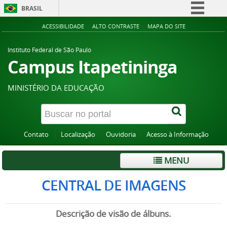
BRASIL
Simplifique!
ACESSIBILIDADE
ALTO CONTRASTE
MAPA DO SITE
Comunica BR
Instituto Federal de São Paulo
Participe
Campus Itapetininga
Acesso à informação
MINISTÉRIO DA EDUCAÇÃO
Legislação
Canais
Contato
Localização
Ouvidoria
Acesso à Informação
MENU
CENTRAL DE IMAGENS
Descrição de visão de álbuns.