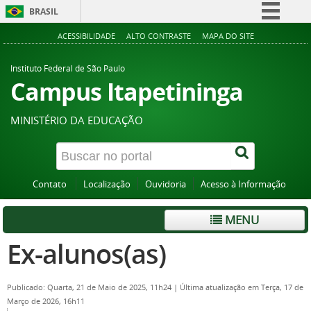
BRASIL
Simplifique!
ACESSIBILIDADE
ALTO CONTRASTE
MAPA DO SITE
Comunica BR
Instituto Federal de São Paulo
Participe
Campus Itapetininga
Acesso à informação
MINISTÉRIO DA EDUCAÇÃO
Legislação
Canais
Contato
Localização
Ouvidoria
Acesso à Informação
MENU
Ex-alunos(as)
Publicado: Quarta, 21 de Maio de 2025, 11h24
|
Última atualização em Terça, 17 de
Março de 2026, 16h11