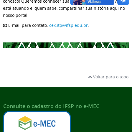
conosco! Queremos conhecer sua trajetória, saber onde você
está atuando e, quem sabe, compartilhar sua história aqui no
nosso portal.
📧 E-mail para contato:
cex.itp@ifsp.edu.br
.
Voltar para o topo
Consulte o cadastro do IFSP no e-MEC