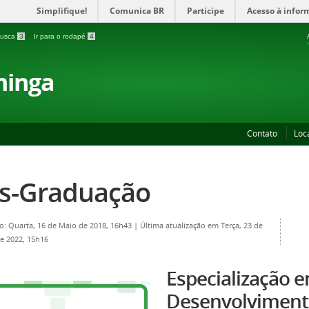
Simplifique!
Comunica BR
Participe
Acesso à infor
 busca
3
Ir para o rodapé
4
ninga
Contato
Loc
s-Graduação
o: Quarta, 16 de Maio de 2018, 16h43
|
Última atualização em Terça, 23 de
e 2022, 15h16
Especialização 
Desenvolvimen