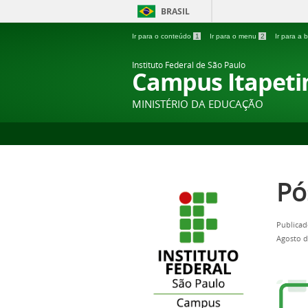
BRASIL
Ir para o conteúdo
1
Ir para o menu
2
Ir para a
Instituto Federal de São Paulo
Campus Itapeti
MINISTÉRIO DA EDUCAÇÃO
Pó
Publicad
Agosto d