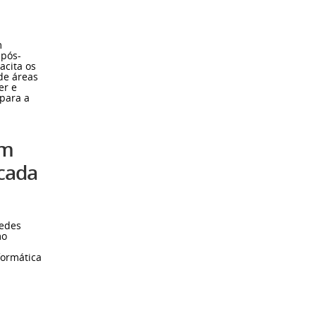
m
 pós-
acita os
 de áreas
er e
para a
em
icada
redes
mo
formática