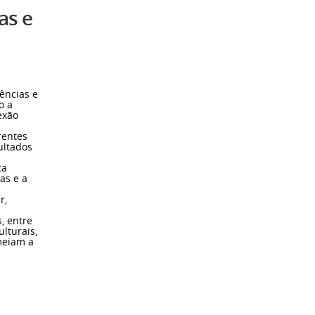
as e
ências e
o a
exão
rentes
ultados
ca
as e a
r,
, entre
ulturais,
meiam a