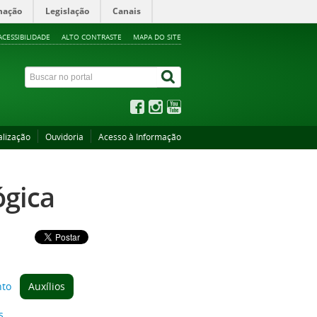
mação
Legislação
Canais
ACESSIBILIDADE
ALTO CONTRASTE
MAPA DO SITE
alização
Ouvidoria
Acesso à Informação
ógica
nto
Auxílios
s