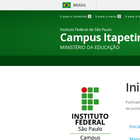
BRASIL
Ir para o conteúdo
1
Ir para o menu
2
Ir para a
Instituto Federal de São Paulo
Campus Itapeti
MINISTÉRIO DA EDUCAÇÃO
In
Publicad
de Junho
Inici
Manua