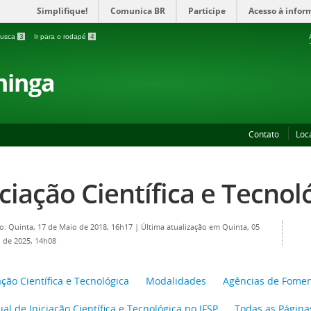
Simplifique!
Comunica BR
Participe
Acesso à infor
 busca
3
Ir para o rodapé
4
ninga
Contato
Loc
iciação Científica e Tecnol
o: Quinta, 17 de Maio de 2018, 16h17
|
Última atualização em Quinta, 05
 de 2025, 14h08
ação Científica e Tecnológica
Modalidades
Agências de Fome
l de Iniciação Científica e Tecnológica no IFSP
Todas as Página