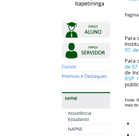
Pagina
Para 
Instit
97, d
Para 
de 07
Cursos
de In
Premios e Destaques
IFSP 
public
NAPNE
Fonte: 
R
maio de
Assistência
Estudantil
NAPNE