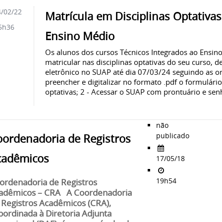
/02/22
Matrícula em Disciplinas Optativas
5h36
Ensino Médio
Os alunos dos cursos Técnicos Integrados ao Ensin
matricular nas disciplinas optativas do seu curso,
eletrônico no SUAP até dia 07/03/24 seguindo as ori
preencher e digitalizar no formato .pdf o formulário
optativas; 2 - Acessar o SUAP com prontuário e senh
não
publicado
oordenadoria de Registros
cadêmicos
17/05/18
19h54
ordenadoria de Registros
adêmicos – CRA A Coordenadoria
 Registros Acadêmicos (CRA),
bordinada à Diretoria Adjunta