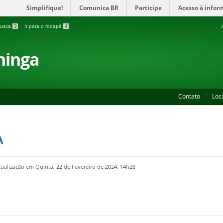
Simplifique!
Comunica BR
Participe
Acesso à infor
 busca
3
Ir para o rodapé
4
ninga
Contato
Loc
A
tualização em Quinta, 22 de Fevereiro de 2024, 14h28