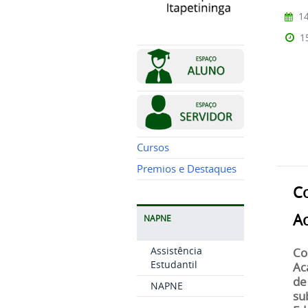
14
1
Cursos
Premios e Destaques
C
A
NAPNE
Assistência
Co
Estudantil
Ac
de
NAPNE
su