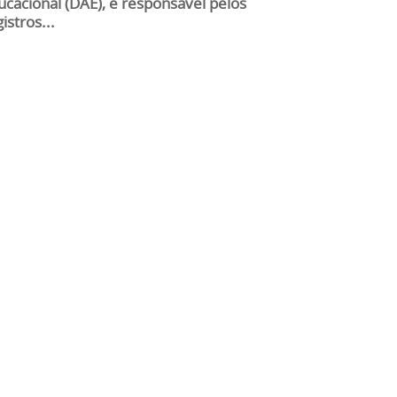
ucacional (DAE), é responsável pelos
istros...