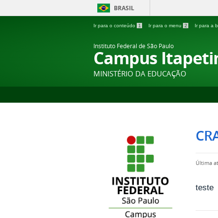
BRASIL
Ir para o conteúdo
1
Ir para o menu
2
Ir para a
Instituto Federal de São Paulo
Campus Itapeti
MINISTÉRIO DA EDUCAÇÃO
CR
Última a
teste