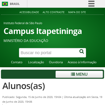
BRASIL
Simplifique!
ACESSIBILIDADE
ALTO CONTRASTE
MAPA DO SITE
Comunica BR
Instituto Federal de São Paulo
Participe
Campus Itapetininga
Acesso à informação
MINISTÉRIO DA EDUCAÇÃO
Legislação
Canais
Contato
Localização
Ouvidoria
Acesso à Informação
MENU
Alunos(as)
Publicado: Segunda, 15 de Junho de 2020, 15h04
|
Última atualização em Sexta, 19
de Junho de 2020, 15h06