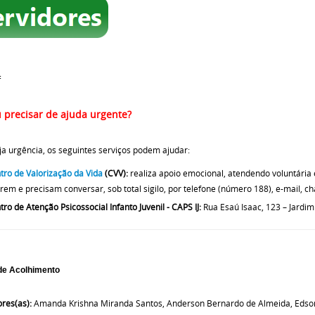
=
u precisar de ajuda urgente?
a urgência, os seguintes serviços podem ajudar:
tro de Valorização da Vida
(CVV):
realiza apoio emocional, atendendo voluntária
rem e precisam conversar, sob total sigilo, por telefone (número 188), e-mail, cha
tro de Atenção Psicossocial Infanto Juvenil - CAPS IJ:
Rua Esaú Isaac, 123 – Jardi
de Acolhimento
ores(as):
Amanda Krishna Miranda Santos, Anderson Bernardo de Almeida, Edson 