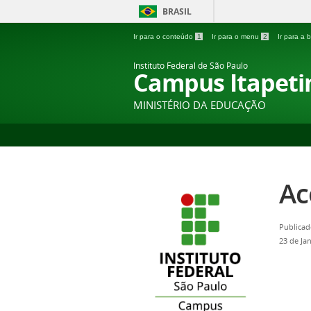
BRASIL
Ir para o conteúdo
1
Ir para o menu
2
Ir para a
Instituto Federal de São Paulo
Campus Itapeti
MINISTÉRIO DA EDUCAÇÃO
Ac
Publicad
23 de Ja