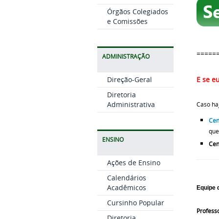
Órgãos Colegiados
e Comissões
=====
ADMINISTRAÇÃO
Direção-Geral
E se e
Diretoria
Administrativa
Caso haj
Cen
que
ENSINO
Cen
Ações de Ensino
Calendários
Acadêmicos
Equipe 
Cursinho Popular
Profess
Diretoria