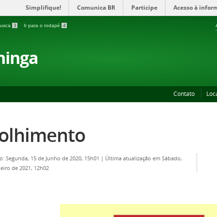
Simplifique!
Comunica BR
Participe
Acesso à infor
 busca
3
Ir para o rodapé
4
ninga
Contato
Loc
olhimento
o: Segunda, 15 de Junho de 2020, 15h01
|
Última atualização em Sábado,
neiro de 2021, 12h02