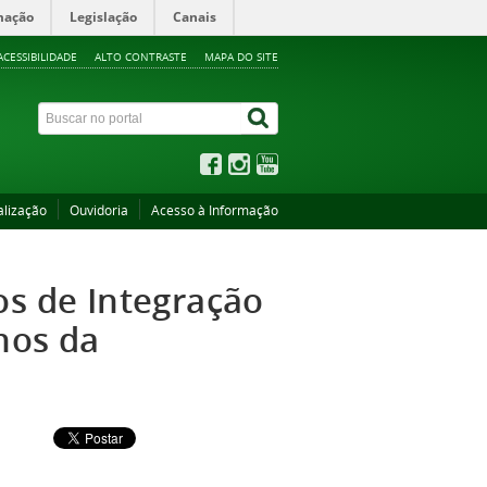
mação
Legislação
Canais
ACESSIBILIDADE
ALTO CONTRASTE
MAPA DO SITE
alização
Ouvidoria
Acesso à Informação
os de Integração
nos da