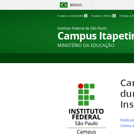
BRASIL
Ir para o conteúdo
1
Ir para o menu
2
Ir para a
Instituto Federal de São Paulo
Campus Itapeti
MINISTÉRIO DA EDUCAÇÃO
Ca
du
Ins
Publica
Última 