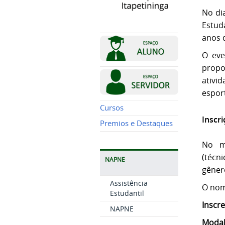
No di
Estud
anos d
O eve
propo
ativi
espor
Cursos
Inscr
Premios e Destaques
No m
(técn
NAPNE
gêner
Assistência
O nom
Estudantil
Inscr
NAPNE
Modal