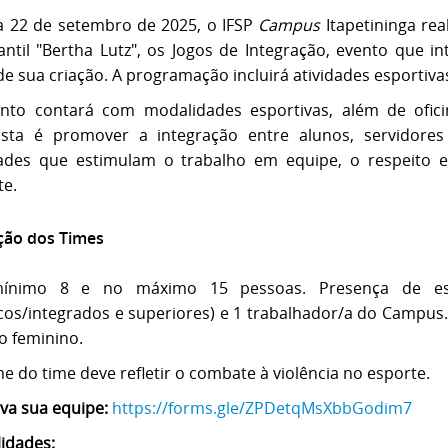
a 22 de setembro de 2025, o IFSP
Campus
Itapetininga re
antil "Bertha Lutz", os Jogos de Integração, evento que 
e sua criação. A programação incluirá atividades esportivas,
nto contará com modalidades esportivas, além de ofic
sta é promover a integração entre alunos, servidor
dades que estimulam o trabalho em equipe, o respeito e
te.
ição dos Times
ínimo 8 e no máximo 15 pessoas. Presença de estu
icos/integrados e superiores) e 1 trabalhador/a do Campu
o feminino.
e do time deve refletir o combate à violência no esporte.
eva sua equipe:
https://forms.gle/ZPDetqMsXbbGodim7
idades: