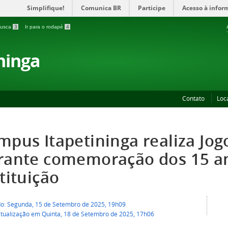
Simplifique!
Comunica BR
Participe
Acesso à infor
 busca
3
Ir para o rodapé
4
ninga
Contato
Loc
mpus Itapetininga realiza Jog
rante comemoração dos 15 a
tituição
do: Segunda, 15 de Setembro de 2025, 19h09
atualização em Quinta, 18 de Setembro de 2025, 17h06