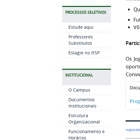
Qu
PROCESSOS SELETIVOS
Fu
Vô
Estude aqui
Professores
Partic
Substitutos
Estagie no IFSP
Os Jo
oport
Convi
INSTITUCIONAL
Doc
O Campus
Documentos
Prop
Institucionais
Estrutura
Organizacional
registra
Funcionamento e
Horários