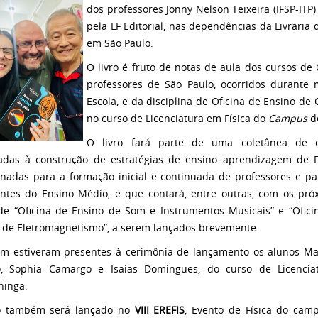
dos professores Jonny Nelson Teixeira (IFSP-ITP
pela LF Editorial, nas dependências da Livraria d
em São Paulo.
O livro é fruto de notas de aula dos cursos d
professores de São Paulo, ocorridos durante
Escola, e da disciplina de Oficina de Ensino de 
no curso de Licenciatura em Física do
Campus
de
O livro fará parte de uma coletânea de 
adas à construção de estratégias de ensino aprendizagem de Fí
onadas para a formação inicial e continuada de professores e pa
ntes do Ensino Médio, e que contará, entre outras, com os pró
 de “Oficina de Ensino de Som e Instrumentos Musicais” e “Ofici
 de Eletromagnetismo”, a serem lançados brevemente.
 estiveram presentes à cerimônia de lançamento os alunos Ma
o, Sophia Camargo e Isaias Domingues, do curso de Licenci
ninga.
ro também será lançado no
VIII EREFIS
, Evento de Física do camp