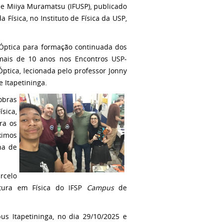
) e Miiya Muramatsu (IFUSP), publicado
a Física, no Instituto de Física da USP,
e Óptica para formação continuada dos
 mais de 10 anos nos Encontros USP-
Óptica, lecionada pelo professor Jonny
 Itapetininga.
obras
sica,
ra os
ximos
na de
rcelo
atura em Física do IFSP
Campus
de
us Itapetininga, no dia 29/10/2025 e