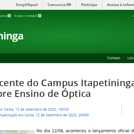
Simplifique!
Comunica BR
Participe
Acesso à infor
 busca
3
Ir para o rodapé
4
ninga
Contato
Loc
cente do Campus Itapetininga 
bre Ensino de Óptica
do: Sexta, 12 de Setembro de 2025, 19h59
atualização em Sexta, 12 de Setembro de 2025, 20h00
No dia 22/08, aconteceu o lançamento oficial d