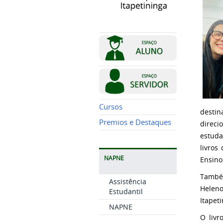
Cursos
destin
Premios e Destaques
direci
estuda
livros
NAPNE
Ensino
Também
Assistência
Helen
Estudantil
Itapeti
NAPNE
O liv