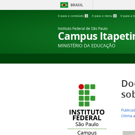
BRASIL
Ir para o conteúdo
1
Ir para o menu
2
Ir para a
Instituto Federal de São Paulo
Campus Itapeti
MINISTÉRIO DA EDUCAÇÃO
Do
so
Publica
Última 