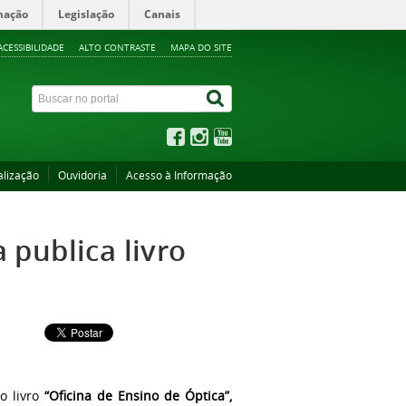
mação
Legislação
Canais
ACESSIBILIDADE
ALTO CONTRASTE
MAPA DO SITE
alização
Ouvidoria
Acesso à Informação
publica livro
o livro
“Oficina de Ensino de Óptica”,