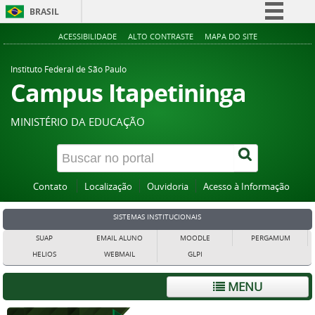
BRASIL
Simplifique!
ACESSIBILIDADE
ALTO CONTRASTE
MAPA DO SITE
Comunica BR
Instituto Federal de São Paulo
Participe
Campus Itapetininga
Acesso à informação
MINISTÉRIO DA EDUCAÇÃO
Legislação
Canais
Contato
Localização
Ouvidoria
Acesso à Informação
SISTEMAS INSTITUCIONAIS
SUAP
EMAIL ALUNO
MOODLE
PERGAMUM
HELIOS
WEBMAIL
GLPI
MENU