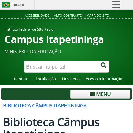
BRASIL
Simplifique!
ACESSIBILIDADE
ALTO CONTRASTE
MAPA DO SITE
Comunica BR
Instituto Federal de São Paulo
Participe
Campus Itapetininga
Acesso à informação
MINISTÉRIO DA EDUCAÇÃO
Legislação
Canais
Contato
Localização
Ouvidoria
Acesso à Informação
MENU
BIBLIOTECA CÂMPUS ITAPETININGA
Biblioteca Câmpus