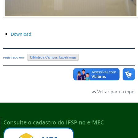
Download
registrado em:
Biblioteca Câmpus Itapetininga
Voltar para o topo
Consulte o cadastro do IFSP no e-MEC