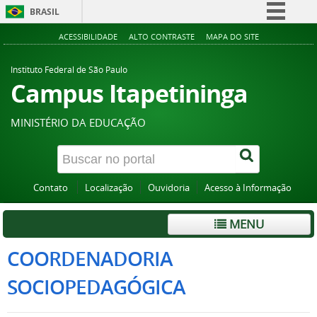
BRASIL
Simplifique!
ACESSIBILIDADE
ALTO CONTRASTE
MAPA DO SITE
Comunica BR
Instituto Federal de São Paulo
Participe
Campus Itapetininga
Acesso à informação
MINISTÉRIO DA EDUCAÇÃO
Legislação
Canais
Contato
Localização
Ouvidoria
Acesso à Informação
MENU
COORDENADORIA
SOCIOPEDAGÓGICA