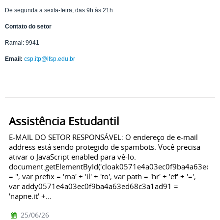
De segunda a sexta-feira, das 9h às 21h
Contato do setor
Ramal: 9941
Email:
csp.itp@ifsp.edu.br
Assistência Estudantil
E-MAIL DO SETOR RESPONSÁVEL: O endereço de e-mail
address está sendo protegido de spambots. Você precisa
ativar o JavaScript enabled para vê-lo.
document.getElementById('cloak0571e4a03ec0f9ba4a63ed68
= ''; var prefix = 'ma' + 'il' + 'to'; var path = 'hr' + 'ef' + '=';
var addy0571e4a03ec0f9ba4a63ed68c3a1ad91 =
'napne.it' +...
25/06/26