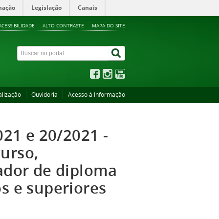
mação
Legislação
Canais
ACESSIBILIDADE
ALTO CONTRASTE
MAPA DO SITE
alização
Ouvidoria
Acesso à Informação
021 e 20/2021 -
urso,
tador de diploma
os e superiores