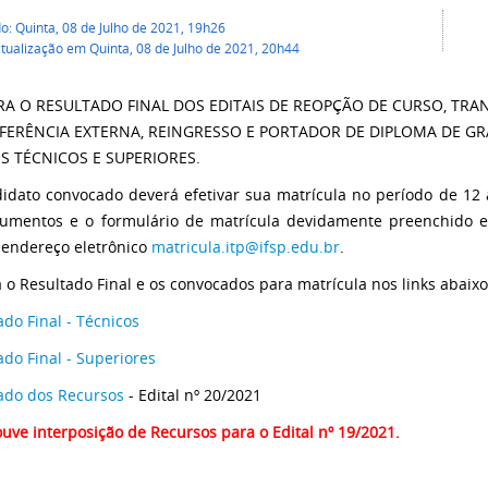
o: Quinta, 08 de Julho de 2021, 19h26
tualização em Quinta, 08 de Julho de 2021, 20h44
RA O RESULTADO FINAL DOS EDITAIS DE REOPÇÃO DE CURSO, TRA
FERÊNCIA EXTERNA, REINGRESSO E PORTADOR DE DIPLOMA DE G
S TÉCNICOS E SUPERIORES.
idato convocado deverá efetivar sua matrícula no período de 12
umentos e o formulário de matrícula devidamente preenchido e d
 endereço eletrônico
matricula.itp@ifsp.edu.br
.
a o Resultado Final e os convocados para matrícula nos links abaixo
ado Final - Técnicos
ado Final - Superiores
ado dos Recursos
- Edital nº 20/2021
uve interposição de Recursos para o Edital nº 19/2021.