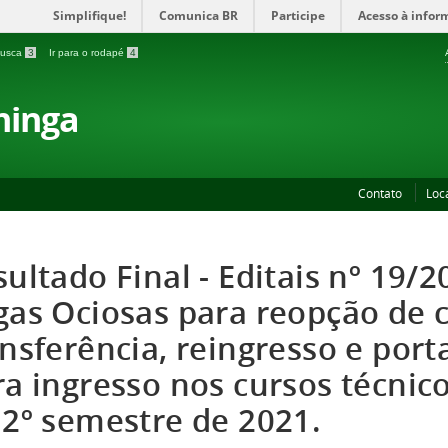
Simplifique!
Comunica BR
Participe
Acesso à infor
 busca
3
Ir para o rodapé
4
ninga
Contato
Loc
ultado Final - Editais nº 19/2
gas Ociosas para reopção de c
ansferência, reingresso e por
ra ingresso nos cursos técnic
 2º semestre de 2021.