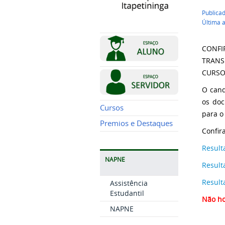
Publicad
Última a
CONFI
TRANS
CURSO
O cand
os doc
Cursos
para o
Premios e Destaques
Confir
Result
NAPNE
Result
Result
Assistência
Estudantil
Não ho
NAPNE