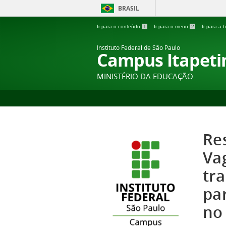
BRASIL
Ir para o conteúdo
1
Ir para o menu
2
Ir para a
Instituto Federal de São Paulo
Campus Itapeti
MINISTÉRIO DA EDUCAÇÃO
Res
Va
tr
pa
no