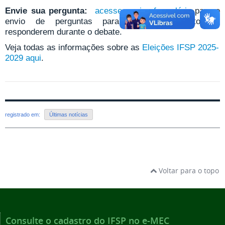
Envie sua pergunta:
acesse aqui o f
ormulário
para o
envio de perguntas para os(as) candidatos(as)
responderem durante o debate.
Veja todas as informações sobre as
Eleições IFSP 2025-
2029 aqui
.
registrado em:
Últimas notícias
Voltar para o topo
Consulte o cadastro do IFSP no e-MEC