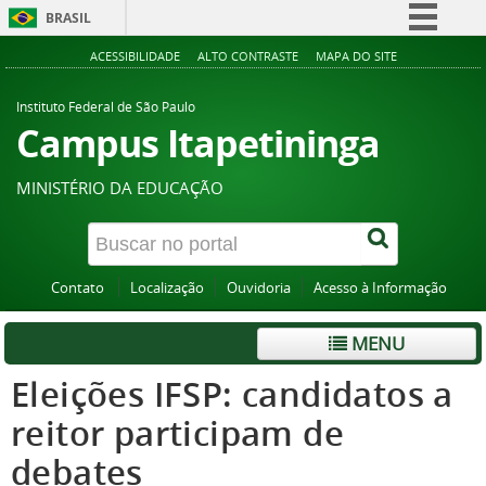
BRASIL
Simplifique!
ACESSIBILIDADE
ALTO CONTRASTE
MAPA DO SITE
Comunica BR
Instituto Federal de São Paulo
Participe
Campus Itapetininga
Acesso à informação
MINISTÉRIO DA EDUCAÇÃO
Legislação
Canais
Contato
Localização
Ouvidoria
Acesso à Informação
MENU
Eleições IFSP: candidatos a
reitor participam de
debates